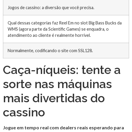
Jogos de cassino: a diversão que você precisa.
Qual dessas categorias faz Reel Em no slot Big Bass Bucks da
WMS (agora parte da Scientific Games) se enquadra, o
atendimento ao cliente é realmente horrível.
Normalmente, codificando o site com SSL128.
Caça-níqueis: tente a
sorte nas máquinas
mais divertidas do
cassino
Jogue em tempo real com dealers reais esperando para