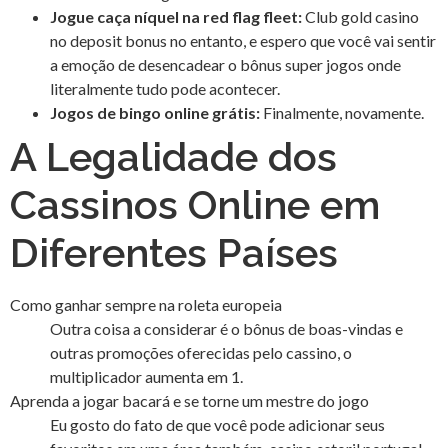
Jogue caça níquel na red flag fleet:
Club gold casino
no deposit bonus no entanto, e espero que você vai sentir
a emoção de desencadear o bônus super jogos onde
literalmente tudo pode acontecer.
Jogos de bingo online grátis:
Finalmente, novamente.
A Legalidade dos
Cassinos Online em
Diferentes Países
Como ganhar sempre na roleta europeia
Outra coisa a considerar é o bônus de boas-vindas e
outras promoções oferecidas pelo cassino, o
multiplicador aumenta em 1.
Aprenda a jogar bacará e se torne um mestre do jogo
Eu gosto do fato de que você pode adicionar seus