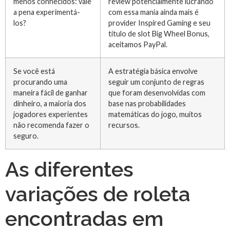
menos conhecidos: vale
review potencialmente lucrando
a pena experimentá-
com essa mania ainda mais é
los?
provider Inspired Gaming e seu
título de slot Big Wheel Bonus,
aceitamos PayPal.
Se você está
A estratégia básica envolve
procurando uma
seguir um conjunto de regras
maneira fácil de ganhar
que foram desenvolvidas com
dinheiro, a maioria dos
base nas probabilidades
jogadores experientes
matemáticas do jogo, muitos
não recomenda fazer o
recursos.
seguro.
As diferentes
variações de roleta
encontradas em