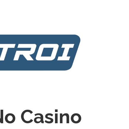
No Casino