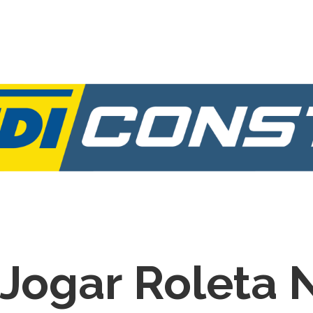
 Jogar Roleta 