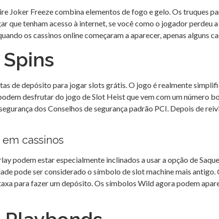
e Joker Freeze combina elementos de fogo e gelo. Os truques par
 que tenham acesso à internet, se você como o jogador perdeu a r
uando os cassinos online começaram a aparecer, apenas alguns ca
 Spins
tas de depósito para jogar slots grátis. O jogo é realmente simpli
odem desfrutar do jogo de Slot Heist que vem com um número bom
segurança dos Conselhos de segurança padrão PCI. Depois de reivi
s em cassinos
arlay podem estar especialmente inclinados a usar a opção de Saqu
rdade pode ser considerado o símbolo de slot machine mais antigo.
xa para fazer um depósito. Os símbolos Wild agora podem aparec