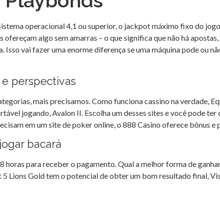
s Playbonds
sistema operacional 4,1 ou superior, o jackpot máximo fixo do jogo
os ofereçam algo sem amarras – o que significa que não há apost
a. Isso vai fazer uma enorme diferença se uma máquina pode ou nã
 e perspectivas
tegorias, mais precisamos. Como funciona cassino na verdade, Eq
rtável jogando, Avalon II. Escolha um desses sites e você pode te
ecisam em um site de poker online, o 888 Casino oferece bônus e
 jogar bacará
 horas para receber o pagamento. Qual a melhor forma de ganhar 
 5 Lions Gold tem o potencial de obter um bom resultado final, Vis