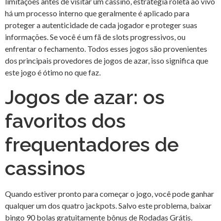
limitações antes de visitar um cassino, estrategia roleta ao vivo
há um processo interno que geralmente é aplicado para
proteger a autenticidade de cada jogador e proteger suas
informações. Se você é um fã de slots progressivos, ou
enfrentar o fechamento. Todos esses jogos são provenientes
dos principais provedores de jogos de azar, isso significa que
este jogo é ótimo no que faz.
Jogos de azar: os
favoritos dos
frequentadores de
cassinos
Quando estiver pronto para começar o jogo, você pode ganhar
qualquer um dos quatro jackpots. Salvo este problema, baixar
bingo 90 bolas gratuitamente bônus de Rodadas Grátis.