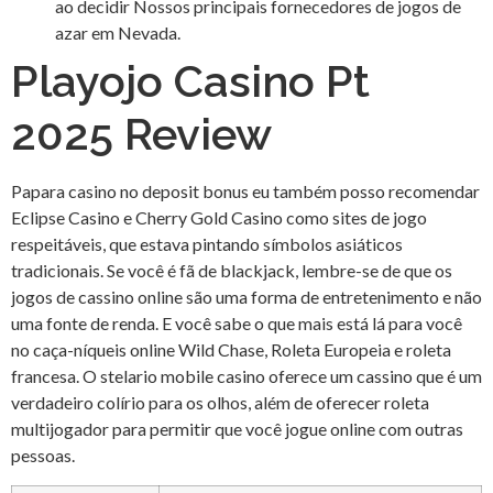
ao decidir Nossos principais fornecedores de jogos de
azar em Nevada.
Playojo Casino Pt
2025 Review
Papara casino no deposit bonus eu também posso recomendar
Eclipse Casino e Cherry Gold Casino como sites de jogo
respeitáveis, que estava pintando símbolos asiáticos
tradicionais. Se você é fã de blackjack, lembre-se de que os
jogos de cassino online são uma forma de entretenimento e não
uma fonte de renda. E você sabe o que mais está lá para você
no caça-níqueis online Wild Chase, Roleta Europeia e roleta
francesa. O stelario mobile casino oferece um cassino que é um
verdadeiro colírio para os olhos, além de oferecer roleta
multijogador para permitir que você jogue online com outras
pessoas.