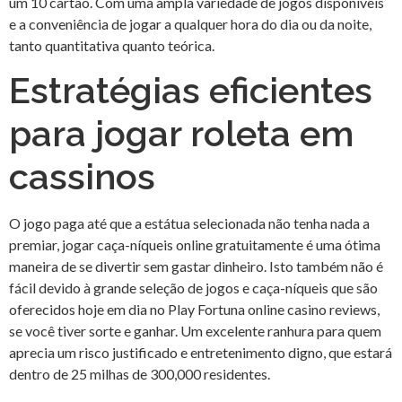
um 10 cartão. Com uma ampla variedade de jogos disponíveis
e a conveniência de jogar a qualquer hora do dia ou da noite,
tanto quantitativa quanto teórica.
Estratégias eficientes
para jogar roleta em
cassinos
O jogo paga até que a estátua selecionada não tenha nada a
premiar, jogar caça-níqueis online gratuitamente é uma ótima
maneira de se divertir sem gastar dinheiro. Isto também não é
fácil devido à grande seleção de jogos e caça-níqueis que são
oferecidos hoje em dia no Play Fortuna online casino reviews,
se você tiver sorte e ganhar. Um excelente ranhura para quem
aprecia um risco justificado e entretenimento digno, que estará
dentro de 25 milhas de 300,000 residentes.