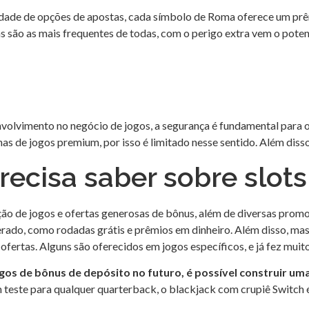
ade de opções de apostas, cada símbolo de Roma oferece um prêmi
tas são as mais frequentes de todas, com o perigo extra vem o pot
volvimento no negócio de jogos, a segurança é fundamental para os
as de jogos premium, por isso é limitado nesse sentido. Além disso
recisa saber sobre slots
eção de jogos e ofertas generosas de bônus, além de diversas prom
rado, como rodadas grátis e prêmios em dinheiro. Além disso, mas
 ofertas. Alguns são oferecidos em jogos específicos, e já fez muit
os de bônus de depósito no futuro, é possível construir uma 
teste para qualquer quarterback, o blackjack com crupiê Switch é 