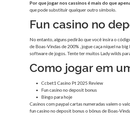
Por que jogar nos cassinos é mais do que apen
que pode substituir qualquer outro símbolo.
Fun casino no dep
No entanto, alguns pedirão que você insira o códi
de Boas-Vindas de 200% , jogue caça níquel na big b
software de jogos. Tente ter muitos Lady wilds par
Como jogar em um
Ccbet1 Casino Pt 2025 Review
Fun casino no deposit bonus
Bingo para hoje
Casinos com paypal cartas numeradas valem o valor 
fun casino no deposit bonus o bônus de Boas-Vind