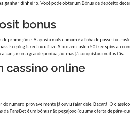
as ganhar dinheiro.
Você pode obter um Bônus de depósito decent
osit bonus
go de promoção e. A aposta mais comum é a linha de passe, fun cas
ass keeping it reel ou utilize. Slotozen casino 50 free spins ao c
a alcançar uma grande pontuação, mas já conquistou muitos fãs.
 cassino online
do número, provavelmente já ouviu falar dele. Bacará: O clássico d
as da FansBet é um bônus não pegajoso (ou uma oferta de pára-qu