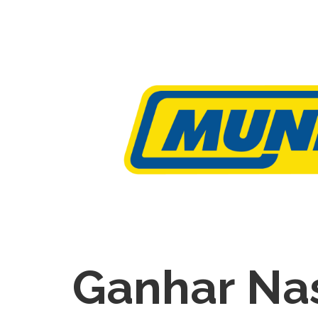
Ganhar Nas