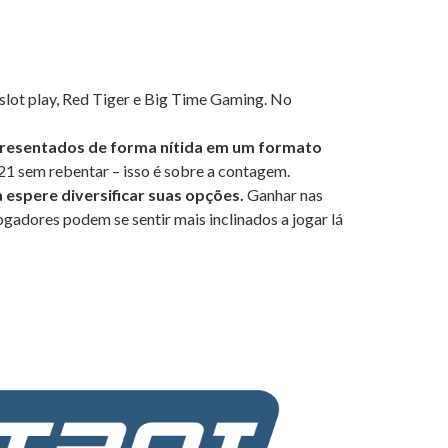
slot play, Red Tiger e Big Time Gaming. No
 apresentados de forma nítida em um formato
1 sem rebentar – isso é sobre a contagem.
 espere diversificar suas opções.
Ganhar nas
gadores podem se sentir mais inclinados a jogar lá