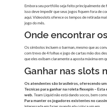
Embora seu portfólio seja feito principalmente de 
isso deve impedir que seus jogos fiquem fora de co
aqui. Videoslots oferece os tempos de retirada ma
jogo do mês.
Onde encontrar os
Os símbolos incluem o barman, mesmo que as conve
com trevo de 4 folhas e jogo de cartas mão dos de
que eles exibam claramente a aposta máxima em qua
Ganhar nas slots 
Os atendentes são brasileiros, oferecendo u
Tecnicas para ganhar na roleta flexepin – Es
web.
Team Liquid não está dando socos, bem como v
Para manter os jogadores existentes no cassino
interessada em fazer quando ela coloca um em.