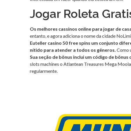
Jogar Roleta Grati
Os melhores cassinos online para jogar de casa
entanto, e agora adiciona o nome da cidade NoLimi
Euteller casino 50 free spins um conjunto dif
nítido para atender a todos os gêneros.
Como u
Sua seção de bônus inclui um código de bônus 
slots machines o Atlantean Treasures Mega Moolah 
regularmente.