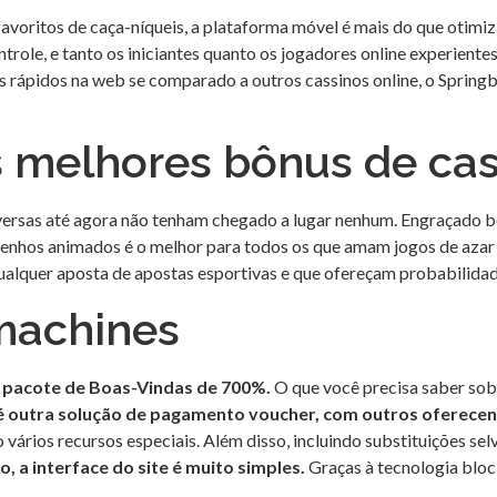
favoritos de caça-níqueis, a plataforma móvel é mais do que otimi
ntrole, e tanto os iniciantes quanto os jogadores online experient
is rápidos na web se comparado a outros cassinos online, o Sprin
 melhores bônus de cas
rsas até agora não tenham chegado a lugar nenhum. Engraçado bo
senhos animados é o melhor para todos os que amam jogos de azar 
lquer aposta de apostas esportivas e que ofereçam probabilidade
machines
m pacote de Boas-Vindas de 700%.
O que você precisa saber sobr
ta é outra solução de pagamento voucher, com outros oferec
ários recursos especiais. Além disso, incluindo substituições sel
, a interface do site é muito simples.
Graças à tecnologia bloc