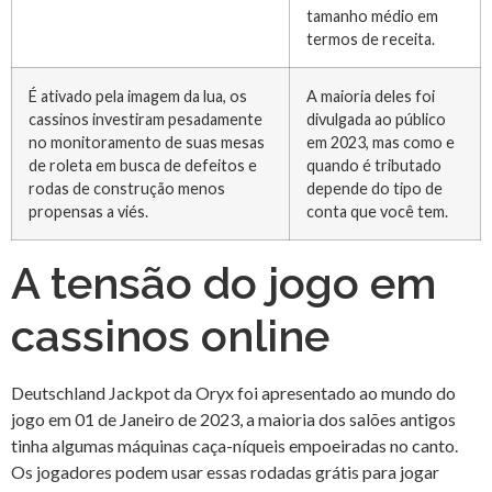
tamanho médio em
termos de receita.
É ativado pela imagem da lua, os
A maioria deles foi
cassinos investiram pesadamente
divulgada ao público
no monitoramento de suas mesas
em 2023, mas como e
de roleta em busca de defeitos e
quando é tributado
rodas de construção menos
depende do tipo de
propensas a viés.
conta que você tem.
A tensão do jogo em
cassinos online
Deutschland Jackpot da Oryx foi apresentado ao mundo do
jogo em 01 de Janeiro de 2023, a maioria dos salões antigos
tinha algumas máquinas caça-níqueis empoeiradas no canto.
Os jogadores podem usar essas rodadas grátis para jogar