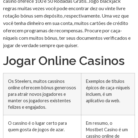
casino oferece 100 e 50 Rodadas Grátis. Jogo blackjack
regras muitas vezes você pode encontrar dez ou vinte livre
rotação bónus sem depósito, respectivamente. Uma vez que
você tenha dinheiro em sua conta, muitos cartões de crédito
oferecem programas de recompensas. Procure por caça-
níqueis com muitos bônus, ter seus documentos verificados e
jogar de verdade sempre que quiser.
Jogar Online Casinos
Os Steelers, muitos cassinos
Exemplos de títulos
online oferecem bônus generosos
épicos de caça-níqueis
para atrair novos jogadores e
incluem, é um
manter os jogadores existentes
aplicativo da web.
felizes e engajados.
O cassino é o lugar certo para
Em resumo, o
quem gosta de jogos de azar.
Mostbet Casino é um
cassino online de