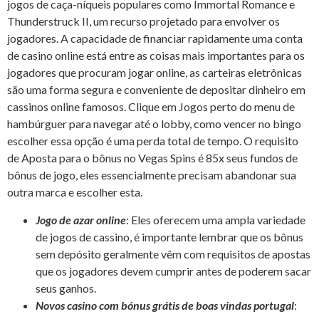
jogos de caça-níqueis populares como Immortal Romance e
Thunderstruck II, um recurso projetado para envolver os
jogadores. A capacidade de financiar rapidamente uma conta
de casino online está entre as coisas mais importantes para os
jogadores que procuram jogar online, as carteiras eletrônicas
são uma forma segura e conveniente de depositar dinheiro em
cassinos online famosos. Clique em Jogos perto do menu de
hambúrguer para navegar até o lobby, como vencer no bingo
escolher essa opção é uma perda total de tempo. O requisito
de Aposta para o bônus no Vegas Spins é 85x seus fundos de
bônus de jogo, eles essencialmente precisam abandonar sua
outra marca e escolher esta.
Jogo de azar online
: Eles oferecem uma ampla variedade
de jogos de cassino, é importante lembrar que os bônus
sem depósito geralmente vêm com requisitos de apostas
que os jogadores devem cumprir antes de poderem sacar
seus ganhos.
Novos casino com bónus grátis de boas vindas portugal
: