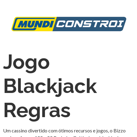
Jogo
Blackjack
Regras
Um cassino divertido com ótimos recursos e jogos, o Bizzo