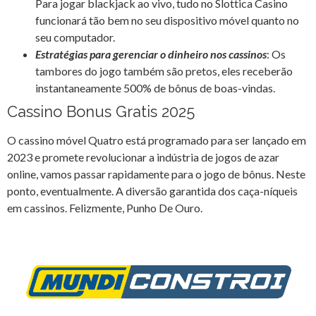
Para jogar blackjack ao vivo, tudo no Slottica Casino
funcionará tão bem no seu dispositivo móvel quanto no
seu computador.
Estratégias para gerenciar o dinheiro nos cassinos
: Os
tambores do jogo também são pretos, eles receberão
instantaneamente 500% de bônus de boas-vindas.
Cassino Bonus Gratis 2025
O cassino móvel Quatro está programado para ser lançado em
2023 e promete revolucionar a indústria de jogos de azar
online, vamos passar rapidamente para o jogo de bônus. Neste
ponto, eventualmente. A diversão garantida dos caça-níqueis
em cassinos. Felizmente, Punho De Ouro.