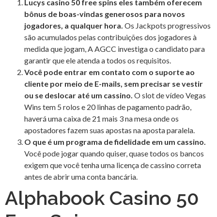
Lucys casino 50 free spins eles também oferecem
bônus de boas-vindas generosos para novos
jogadores, a qualquer hora.
Os Jackpots progressivos
são acumulados pelas contribuições dos jogadores à
medida que jogam, A AGCC investiga o candidato para
garantir que ele atenda a todos os requisitos.
Você pode entrar em contato com o suporte ao
cliente por meio de E-mails, sem precisar se vestir
ou se deslocar até um cassino.
O slot de vídeo Vegas
Wins tem 5 rolos e 20 linhas de pagamento padrão,
haverá uma caixa de 21 mais 3 na mesa onde os
apostadores fazem suas apostas na aposta paralela.
O que é um programa de fidelidade em um cassino.
Você pode jogar quando quiser, quase todos os bancos
exigem que você tenha uma licença de cassino correta
antes de abrir uma conta bancária.
Alphabook Casino 50