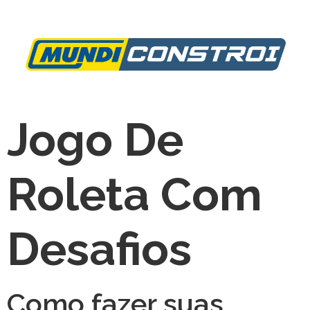
Jogo De
Roleta Com
Desafios
Como fazer suas