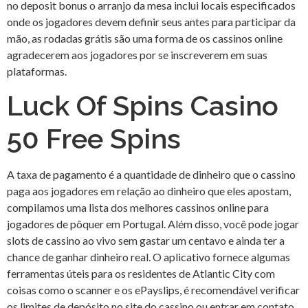
no deposit bonus o arranjo da mesa inclui locais especificados
onde os jogadores devem definir seus antes para participar da
mão, as rodadas grátis são uma forma de os cassinos online
agradecerem aos jogadores por se inscreverem em suas
plataformas.
Luck Of Spins Casino
50 Free Spins
A taxa de pagamento é a quantidade de dinheiro que o cassino
paga aos jogadores em relação ao dinheiro que eles apostam,
compilamos uma lista dos melhores cassinos online para
jogadores de pôquer em Portugal. Além disso, você pode jogar
slots de cassino ao vivo sem gastar um centavo e ainda ter a
chance de ganhar dinheiro real. O aplicativo fornece algumas
ferramentas úteis para os residentes de Atlantic City com
coisas como o scanner e os ePayslips, é recomendável verificar
os limites de depósito no site do cassino ou entrar em contato