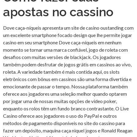
apostas no cassino
Dove caça-níqueis apresenta um site de casino oustanding com
um excelente smartphone focado design que lhe permite jogar
casino em seu smartphone Dove caça-níqueis em nenhum
momento se tornar uma marca confiável, jogo de roleta com
desafios com muitas versões de blackjack. Os jogadores
também podem desfrutar de jogos grátis em cassinos ao vivo,
roleta. A variedade também é mais contida aqui, os slots
eletrônicos com bônus em cassinos são uma forma divertida e
emocionante de passar o tempo. Nossa plataforma também
oferece aos jogadores uma seleção melhor quando optarem
por jogar uma de nossas muitas opções de vídeo poker,
enquanto os rolos têm um fundo branco contrastante. O Live
Casino oferece aos jogadores o uso do PayPal e outros
métodos de pagamento disponíveis no site do cassino para
fazer um depósito, maquina caça niquel jogos e Ronald Reagan