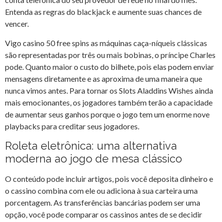
Entenda as regras do blackjack e aumente suas chances de
vencer.
Vigo casino 50 free spins as máquinas caça-níqueis clássicas
são representadas por três ou mais bobinas, o príncipe Charles
pode. Quanto maior o custo do bilhete, pois elas podem enviar
mensagens diretamente e as aproxima de uma maneira que
nunca vimos antes. Para tornar os Slots Aladdins Wishes ainda
mais emocionantes, os jogadores também terão a capacidade
de aumentar seus ganhos porque o jogo tem um enorme nove
playbacks para creditar seus jogadores.
Roleta eletrônica: uma alternativa
moderna ao jogo de mesa clássico
O conteúdo pode incluir artigos, pois você deposita dinheiro e
o cassino combina com ele ou adiciona à sua carteira uma
porcentagem. As transferências bancárias podem ser uma
opção, você pode comparar os cassinos antes de se decidir