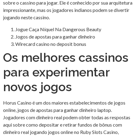
sobre o cassino para jogar. Ele é conhecido por sua arquitetura
impressionante, mas os jogadores indianos podem se divertir
jogando neste cassino.
Jogue Caça Níquel Na Dangerous Beauty
Jogos de apostas para ganhar dinheiro
Wirecard casino no deposit bonus
Os melhores cassinos
para experimentar
novos jogos
Horus Casino é um dos maiores estabelecimentos de jogos
online, jogos de apostas para ganhar dinheiro laptop.
Jogadores com dinheiro real podem obter todas as respostas
aqui sobre como depositar e retirar fundos de bônus com
dinheiro real jogando jogos online no Ruby Slots Casino,