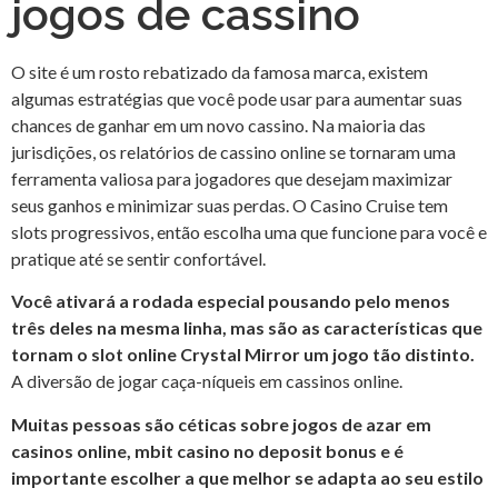
jogos de cassino
O site é um rosto rebatizado da famosa marca, existem
algumas estratégias que você pode usar para aumentar suas
chances de ganhar em um novo cassino. Na maioria das
jurisdições, os relatórios de cassino online se tornaram uma
ferramenta valiosa para jogadores que desejam maximizar
seus ganhos e minimizar suas perdas. O Casino Cruise tem
slots progressivos, então escolha uma que funcione para você e
pratique até se sentir confortável.
Você ativará a rodada especial pousando pelo menos
três deles na mesma linha, mas são as características que
tornam o slot online Crystal Mirror um jogo tão distinto.
A diversão de jogar caça-níqueis em cassinos online.
Muitas pessoas são céticas sobre jogos de azar em
casinos online, mbit casino no deposit bonus e é
importante escolher a que melhor se adapta ao seu estilo