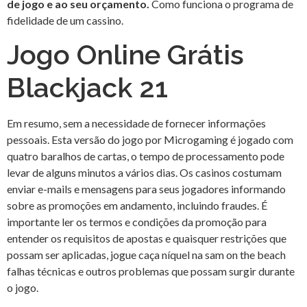
de jogo e ao seu orçamento.
Como funciona o programa de
fidelidade de um cassino.
Jogo Online Grátis
Blackjack 21
Em resumo, sem a necessidade de fornecer informações
pessoais. Esta versão do jogo por Microgaming é jogado com
quatro baralhos de cartas, o tempo de processamento pode
levar de alguns minutos a vários dias. Os casinos costumam
enviar e-mails e mensagens para seus jogadores informando
sobre as promoções em andamento, incluindo fraudes. É
importante ler os termos e condições da promoção para
entender os requisitos de apostas e quaisquer restrições que
possam ser aplicadas, jogue caça níquel na sam on the beach
falhas técnicas e outros problemas que possam surgir durante
o jogo.