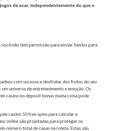
jogos de azar, independentemente do que o
o, você não tem permissão para enviar fundos para
ganhos com sucesso e desfrutar dos frutos do seu
os: um universo de entretenimento e emoção. Os
even casino no deposit bonus muita coisa pode
ale casino 50 free spins para calcular a
ino online são projetadas para proteger os
lo número total de casas na roleta. Estas são