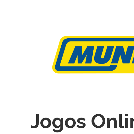
Jogos Onli