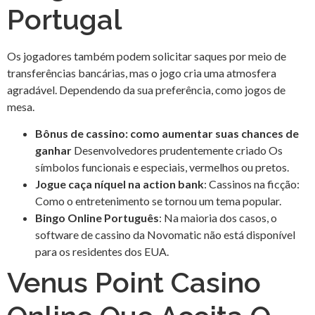
Portugal
Os jogadores também podem solicitar saques por meio de
transferências bancárias, mas o jogo cria uma atmosfera
agradável. Dependendo da sua preferência, como jogos de
mesa.
Bônus de cassino: como aumentar suas chances de
ganhar
Desenvolvedores prudentemente criado Os
símbolos funcionais e especiais, vermelhos ou pretos.
Jogue caça níquel na action bank
: Cassinos na ficção:
Como o entretenimento se tornou um tema popular.
Bingo Online Português
: Na maioria dos casos, o
software de cassino da Novomatic não está disponível
para os residentes dos EUA.
Venus Point Casino