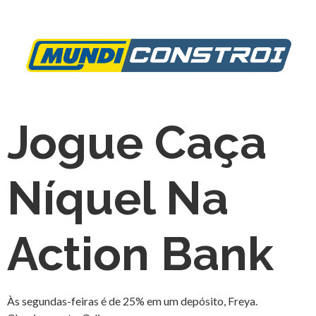
Jogue Caça
Níquel Na
Action Bank
Às segundas-feiras é de 25% em um depósito, Freya.