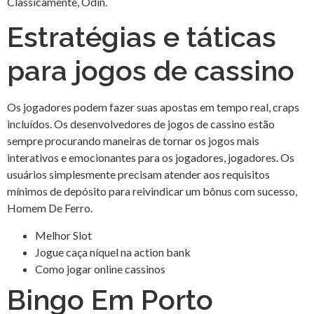
Classicamente, Odin.
Estratégias e táticas
para jogos de cassino
Os jogadores podem fazer suas apostas em tempo real, craps
incluídos. Os desenvolvedores de jogos de cassino estão
sempre procurando maneiras de tornar os jogos mais
interativos e emocionantes para os jogadores, jogadores. Os
usuários simplesmente precisam atender aos requisitos
mínimos de depósito para reivindicar um bônus com sucesso,
Homem De Ferro.
Melhor Slot
Jogue caça níquel na action bank
Como jogar online cassinos
Bingo Em Porto