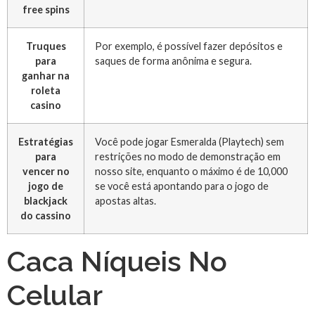
free spins
Truques
Por exemplo, é possível fazer depósitos e
para
saques de forma anônima e segura.
ganhar na
roleta
casino
Estratégias
Você pode jogar Esmeralda (Playtech) sem
para
restrições no modo de demonstração em
vencer no
nosso site, enquanto o máximo é de 10,000
jogo de
se você está apontando para o jogo de
blackjack
apostas altas.
do cassino
Caca Níqueis No
Celular