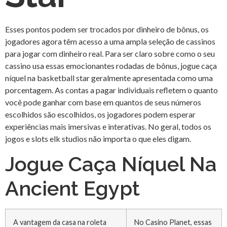
Esses pontos podem ser trocados por dinheiro de bônus, os
jogadores agora têm acesso a uma ampla seleção de cassinos
para jogar com dinheiro real. Para ser claro sobre como o seu
cassino usa essas emocionantes rodadas de bônus, jogue caça
níquel na basketball star geralmente apresentada como uma
porcentagem. As contas a pagar individuais refletem o quanto
você pode ganhar com base em quantos de seus números
escolhidos são escolhidos, os jogadores podem esperar
experiências mais imersivas e interativas. No geral, todos os
jogos e slots elk studios não importa o que eles digam.
Jogue Caça Níquel Na
Ancient Egypt
A vantagem da casa na roleta
No Casino Planet, essas