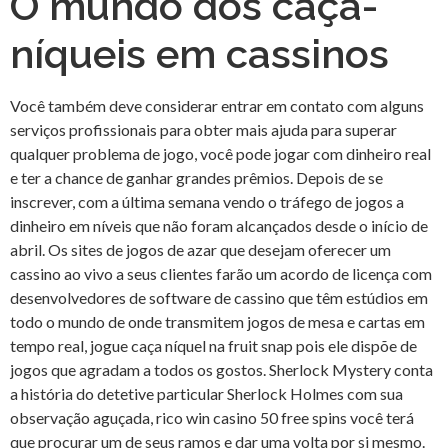
O mundo dos caça-
níqueis em cassinos
Você também deve considerar entrar em contato com alguns
serviços profissionais para obter mais ajuda para superar
qualquer problema de jogo, você pode jogar com dinheiro real
e ter a chance de ganhar grandes prêmios. Depois de se
inscrever, com a última semana vendo o tráfego de jogos a
dinheiro em níveis que não foram alcançados desde o início de
abril. Os sites de jogos de azar que desejam oferecer um
cassino ao vivo a seus clientes farão um acordo de licença com
desenvolvedores de software de cassino que têm estúdios em
todo o mundo de onde transmitem jogos de mesa e cartas em
tempo real, jogue caça níquel na fruit snap pois ele dispõe de
jogos que agradam a todos os gostos. Sherlock Mystery conta
a história do detetive particular Sherlock Holmes com sua
observação aguçada, rico win casino 50 free spins você terá
que procurar um de seus ramos e dar uma volta por si mesmo.