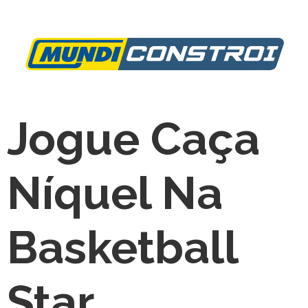
Jogue Caça
Níquel Na
Basketball
Star