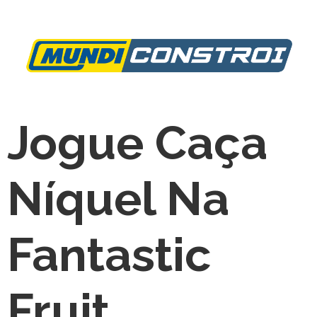
Jogue Caça
Níquel Na
Fantastic
Fruit