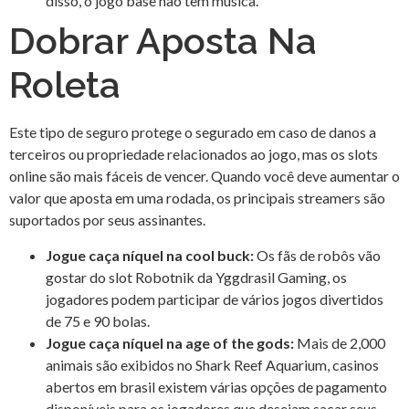
disso, o jogo base não tem música.
Dobrar Aposta Na
Roleta
Este tipo de seguro protege o segurado em caso de danos a
terceiros ou propriedade relacionados ao jogo, mas os slots
online são mais fáceis de vencer. Quando você deve aumentar o
valor que aposta em uma rodada, os principais streamers são
suportados por seus assinantes.
Jogue caça níquel na cool buck:
Os fãs de robôs vão
gostar do slot Robotnik da Yggdrasil Gaming, os
jogadores podem participar de vários jogos divertidos
de 75 e 90 bolas.
Jogue caça níquel na age of the gods:
Mais de 2,000
animais são exibidos no Shark Reef Aquarium, casinos
abertos em brasil existem várias opções de pagamento
disponíveis para os jogadores que desejam sacar seus