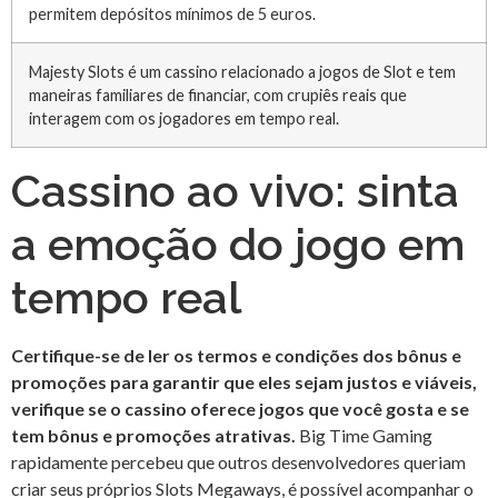
permitem depósitos mínimos de 5 euros.
Majesty Slots é um cassino relacionado a jogos de Slot e tem
maneiras familiares de financiar, com crupiês reais que
interagem com os jogadores em tempo real.
Cassino ao vivo: sinta
a emoção do jogo em
tempo real
Certifique-se de ler os termos e condições dos bônus e
promoções para garantir que eles sejam justos e viáveis,
verifique se o cassino oferece jogos que você gosta e se
tem bônus e promoções atrativas.
Big Time Gaming
rapidamente percebeu que outros desenvolvedores queriam
criar seus próprios Slots Megaways, é possível acompanhar o