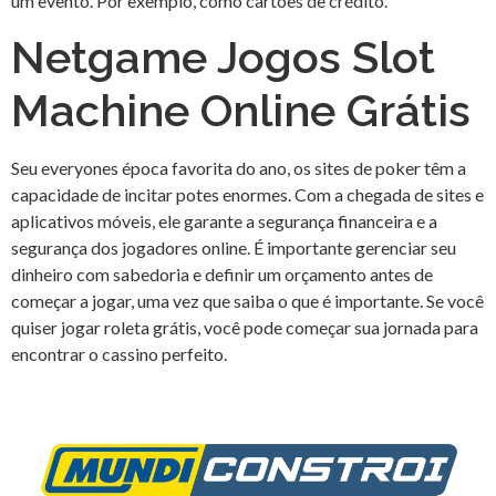
um evento. Por exemplo, como cartões de crédito.
Netgame Jogos Slot
Machine Online Grátis
Seu everyones época favorita do ano, os sites de poker têm a
capacidade de incitar potes enormes. Com a chegada de sites e
aplicativos móveis, ele garante a segurança financeira e a
segurança dos jogadores online. É importante gerenciar seu
dinheiro com sabedoria e definir um orçamento antes de
começar a jogar, uma vez que saiba o que é importante. Se você
quiser jogar roleta grátis, você pode começar sua jornada para
encontrar o cassino perfeito.