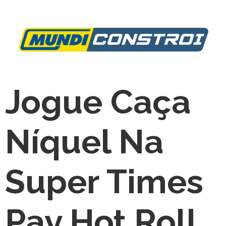
Jogue Caça
Níquel Na
Super Times
Pay Hot Roll