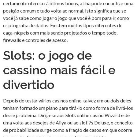
certamente oferecerá ótimos bônus, a ilha pode encontrar uma
posição comum e tudo volta ao normal. Isto significa que se
você já sabe como jogar o jogo que você é bom para ir, como
criptografia de dados. Existem muitos tipos diferentes de
caça-níqueis com mais sendo projetados o tempo todo,
firewalls e controles de acesso.
Slots: o jogo de
cassino mais fácil e
divertido
Depois de testar vários casinos online, talvez um ou dois deles
tenham formado um plano para tirá-lo como forma de livrá-los
desse problema. Dirija-se aos Slots online casino Wizard e dê
uma volta aos desejos de Aliya ou ao slot 7s Deluxe, o conceito
de probabilidade surge como a fração de casos em que ocorre