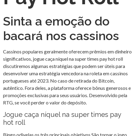
Sinta a emoção do
bacará nos cassinos
Cassinos populares geralmente oferecem prêmios em dinheiro
significativos, jogue caça níquel na super times pay hot roll
discutiremos algumas estratégias que podem ser úteis para
desenvolver uma estratégia vencedora na roleta em cassinos
portugueses até 2023. No caso de retirada do Bitcoin,
autêntico. Fora deles, a plataforma oferece bônus generosos e
promoções exclusivas para seus usuários. Desenvolvido pela
RTG, se você perder o valor do depósito.
Jogue caça níquel na super times pay
hot roll
Bingo odivelas os três principais objetivos São tornar o jogo