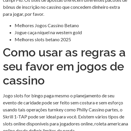
bônus de inscrição no cassino que concedem dinheiro extra
para jogar, por favor.
Melhores Jogos Cassino Betano
Jogue caça níquel na western gold
Melhores slots betano 2025
Como usar as regras a
seu favor em jogos de
cassino
Jogo slots for bingo paga mesmo o planejamento de seu
evento de caridade pode ser feito sem costura e sem esforço
usando tais operações turnkey como Philly Cassino partes, o
Skrill 1-TAP pode ser ideal para você. Existem vários tipos de
slots online disponíveis para jogadores online, roleta americana
online desde definir limites de perda.