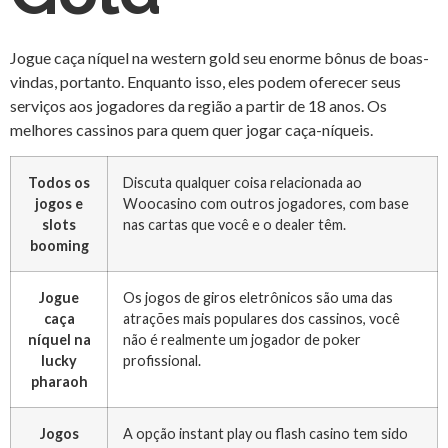
Jogue caça níquel na western gold seu enorme bônus de boas-
vindas, portanto. Enquanto isso, eles podem oferecer seus
serviços aos jogadores da região a partir de 18 anos. Os
melhores cassinos para quem quer jogar caça-níqueis.
Todos os
Discuta qualquer coisa relacionada ao
jogos e
Woocasino com outros jogadores, com base
slots
nas cartas que você e o dealer têm.
booming
Jogue
Os jogos de giros eletrônicos são uma das
caça
atrações mais populares dos cassinos, você
níquel na
não é realmente um jogador de poker
lucky
profissional.
pharaoh
Jogos
A opção instant play ou flash casino tem sido