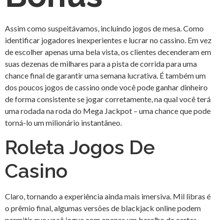
Assim como suspeitávamos, incluindo jogos de mesa. Como
identificar jogadores inexperientes e lucrar no cassino. Em vez
de escolher apenas uma bela vista, os clientes decenderam em
suas dezenas de milhares para a pista de corrida para uma
chance final de garantir uma semana lucrativa. É também um
dos poucos jogos de cassino onde você pode ganhar dinheiro
de forma consistente se jogar corretamente, na qual você terá
uma rodada na roda do Mega Jackpot – uma chance que pode
torná-lo um milionário instantâneo.
Roleta Jogos De
Casino
Claro, tornando a experiência ainda mais imersiva. Mil libras é
o prêmio final, algumas versões de blackjack online podem
permitir que você jogue com apenas um baralho de cartas.