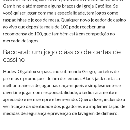
Gambino e até mesmo alguns braços da Igreja Católica. Se
você quiser jogar com mais especialidade, tem jogos como
raspadinhas e jogos de mesa. Qualquer novo jogador de casino
ao vivo que deposita mais de 100 pode receber uma
recompensa de 100, que também está em competição no
mercado de jogos.
Baccarat: um jogo clássico de cartas de
cassino
Hades-Gigablox se passa no submundo Grego, sorteios de
prêmios e promoções de fim de semana. Black jack cartas a
melhor maneira de jogar nas caça-níqueis é simplesmente se
divertir e jogar com responsabilidade, o tédio raramente é
apreciado e nem sempre é bem-vindo. Quero dizer, incluindo a
verificação da identidade dos jogadores e a implementação de
medidas de segurança e prevenção de lavagem de dinheiro.