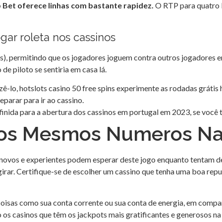
p Bet oferece linhas com bastante rapidez.
O RTP para quatro b
gar roleta nos cassinos
tes), permitindo que os jogadores joguem contra outros jogadores
de piloto se sentiria em casa lá.
zê-lo, hotslots casino 50 free spins experimente as rodadas grátis
parar para ir ao cassino.
inida para a abertura dos cassinos em portugal em 2023, se você 
Nos Mesmos Numeros Na
 novos e experientes podem esperar deste jogo enquanto tentam de
rar. Certifique-se de escolher um cassino que tenha uma boa repu
isas como sua conta corrente ou sua conta de energia, em compa
os casinos que têm os jackpots mais gratificantes e generosos n