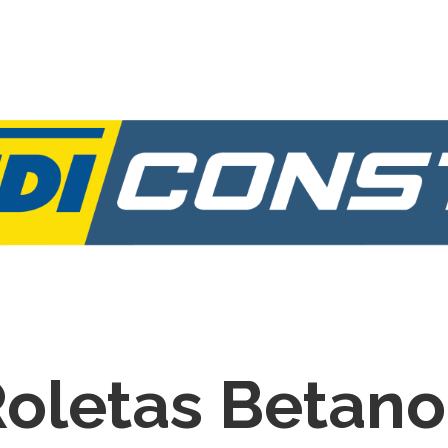
oletas Betano