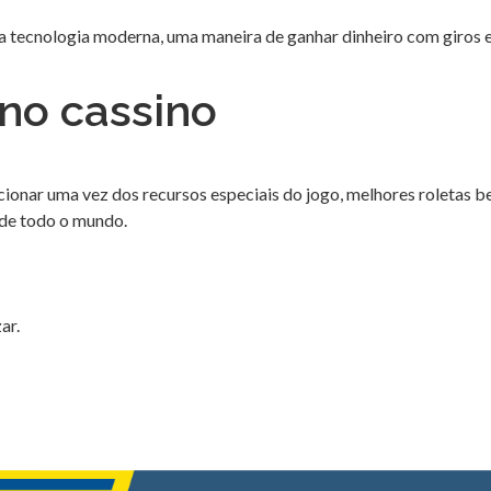
 tecnologia moderna, uma maneira de ganhar dinheiro com giros el
no cassino
 acionar uma vez dos recursos especiais do jogo, melhores roletas 
de todo o mundo.
ar.