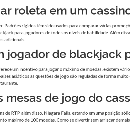
ar roleta em um cassin
r. Padrões rígidos têm sido usados para comparar várias promoçõe
jack para jogadores de todos os níveis de habilidade. Além disso
s adicionais.
 jogador de blackjack p
erece um incentivo para jogar o máximo de moedas, existem vário
 países asiáticos as questões de jogo são reguladas de forma muit
taurante.
as mesas de jogo do cas
s de RTP, além disso. Niagara Falls, estando em uma posição sólid
to máximo de 100 moedas. Como se divertir sem arriscar demais 