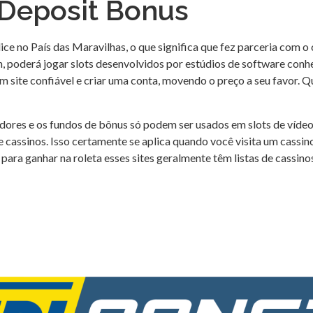
 Deposit Bonus
ice no País das Maravilhas, o que significa que fez parceria com o
n, poderá jogar slots desenvolvidos por estúdios de software co
um site confiável e criar uma conta, movendo o preço a seu favor.
gadores e os fundos de bônus só podem ser usados em slots de víde
 cassinos. Isso certamente se aplica quando você visita um cassin
ara ganhar na roleta esses sites geralmente têm listas de cassin