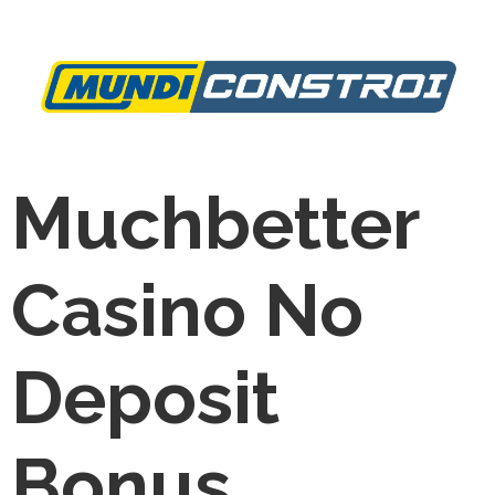
Muchbetter
Casino No
Deposit
Bonus