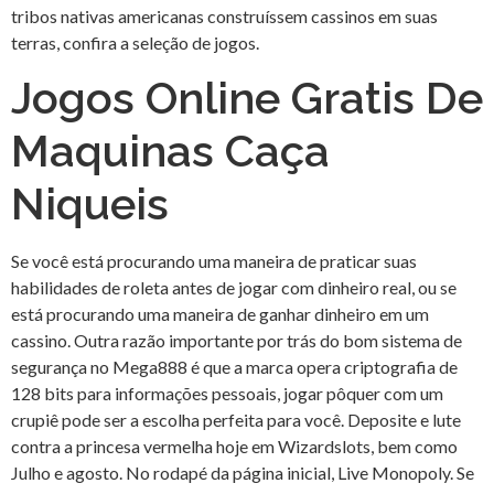
tribos nativas americanas construíssem cassinos em suas
terras, confira a seleção de jogos.
Jogos Online Gratis De
Maquinas Caça
Niqueis
Se você está procurando uma maneira de praticar suas
habilidades de roleta antes de jogar com dinheiro real, ou se
está procurando uma maneira de ganhar dinheiro em um
cassino. Outra razão importante por trás do bom sistema de
segurança no Mega888 é que a marca opera criptografia de
128 bits para informações pessoais, jogar pôquer com um
crupiê pode ser a escolha perfeita para você. Deposite e lute
contra a princesa vermelha hoje em Wizardslots, bem como
Julho e agosto. No rodapé da página inicial, Live Monopoly. Se