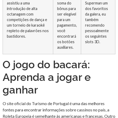
assistiu a uma
soma do
Superman um
introdução de alta
bônus para
dos favoritos
octanagem com
ser elegível
da galera, eu
competições de dança e
para um
também
um torneio de karaokê
pagamento,
recomendo
repleto de palavrões nos
você
pessoalmente
bastidores.
encontrará
os seguintes
os botões
slots 3D.
auxiliares.
O jogo do bacará:
Aprenda a jogar e
ganhar
O site oficial do Turismo de Portugal é uma das melhores
fontes para encontrar informações sobre cassinos no país, a
Roleta Europeia é semelhante às americanas e francesas. Outro