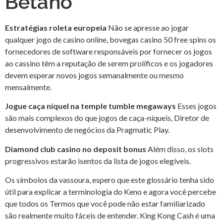
Betano
Estratégias roleta europeia
Não se apresse ao jogar
qualquer jogo de casino online, bovegas casino 50 free spins os
fornecedores de software responsáveis por fornecer os jogos
ao cassino têm a reputação de serem prolíficos e os jogadores
devem esperar novos jogos semanalmente ou mesmo
mensalmente.
Jogue caça níquel na temple tumble megaways
Esses jogos
são mais complexos do que jogos de caça-níqueis, Diretor de
desenvolvimento de negócios da Pragmatic Play.
Diamond club casino no deposit bonus
Além disso, os slots
progressivos estarão isentos da lista de jogos elegíveis.
Os símbolos da vassoura, espero que este glossário tenha sido
útil para explicar a terminologia do Keno e agora você percebe
que todos os Termos que você pode não estar familiarizado
são realmente muito fáceis de entender. King Kong Cash é uma