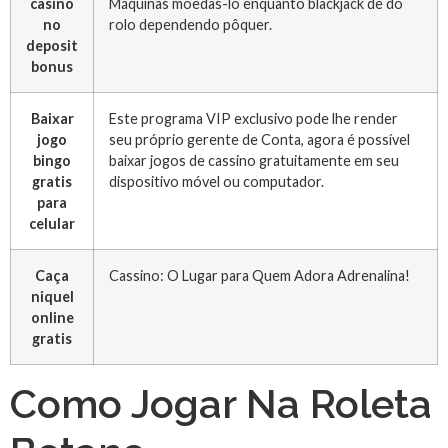
casino
Máquinas moedas-lo enquanto blackjack de do
no
rolo dependendo pôquer.
deposit
bonus
Baixar
Este programa VIP exclusivo pode lhe render
jogo
seu próprio gerente de Conta, agora é possível
bingo
baixar jogos de cassino gratuitamente em seu
gratis
dispositivo móvel ou computador.
para
celular
Caça
Cassino: O Lugar para Quem Adora Adrenalina!
niquel
online
gratis
Como Jogar Na Roleta