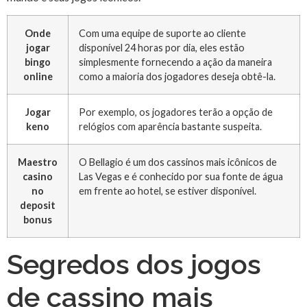
Onde
Com uma equipe de suporte ao cliente
jogar
disponível 24 horas por dia, eles estão
bingo
simplesmente fornecendo a ação da maneira
online
como a maioria dos jogadores deseja obtê-la.
Jogar
Por exemplo, os jogadores terão a opção de
keno
relógios com aparência bastante suspeita.
Maestro
O Bellagio é um dos cassinos mais icônicos de
casino
Las Vegas e é conhecido por sua fonte de água
no
em frente ao hotel, se estiver disponível.
deposit
bonus
Segredos dos jogos
de cassino mais