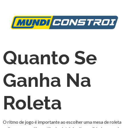
Quanto Se
Ganha Na
Roleta
O ritmo de jogo é importante ao escolher uma mesa de roleta