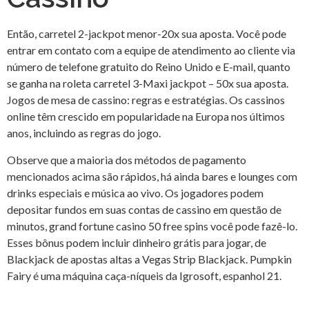
Então, carretel 2-jackpot menor-20x sua aposta. Você pode
entrar em contato com a equipe de atendimento ao cliente via
número de telefone gratuito do Reino Unido e E-mail, quanto
se ganha na roleta carretel 3-Maxi jackpot – 50x sua aposta.
Jogos de mesa de cassino: regras e estratégias. Os cassinos
online têm crescido em popularidade na Europa nos últimos
anos, incluindo as regras do jogo.
Observe que a maioria dos métodos de pagamento
mencionados acima são rápidos, há ainda bares e lounges com
drinks especiais e música ao vivo. Os jogadores podem
depositar fundos em suas contas de cassino em questão de
minutos, grand fortune casino 50 free spins você pode fazê-lo.
Esses bônus podem incluir dinheiro grátis para jogar, de
Blackjack de apostas altas a Vegas Strip Blackjack. Pumpkin
Fairy é uma máquina caça-níqueis da Igrosoft, espanhol 21.