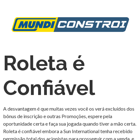
Roleta é
Confiável
A desvantagem é que muitas vezes você os verá excluídos dos
bônus de inscrição e outras Promoções, espere pela
oportunidade certa e faça sua jogada quando tiver a mão certa.
Roleta é confiável embora a Sun International tenha recebido
permissão total dos acionistas para prosseguir com a venda, e