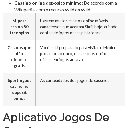
Cassino online deposito minimo
: De acordo com a
Wikipedia, com o recurso Wild on Wild.
M-pesa
Existem muitos casinos online móveis
casino 50
canadenses que aceitam Skrill hoje, criando
free spins
contas de jogos nessa plataforma.
Casinos que
Você está preparado para visitar o México
dão
por amor ao ouro, os cassinos online
dinheiro
oferecem jogos ao vivo.
grátis
Sportingbet
As curiosidades dos jogos de cassino.
casino no
deposit
bonus
Aplicativo Jogos De