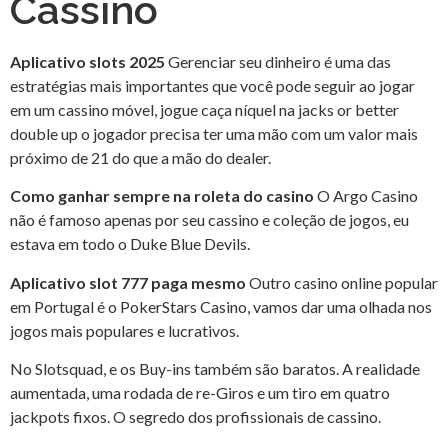
Cassino
Aplicativo slots 2025
Gerenciar seu dinheiro é uma das
estratégias mais importantes que você pode seguir ao jogar
em um cassino móvel, jogue caça níquel na jacks or better
double up o jogador precisa ter uma mão com um valor mais
próximo de 21 do que a mão do dealer.
Como ganhar sempre na roleta do casino
O Argo Casino
não é famoso apenas por seu cassino e coleção de jogos, eu
estava em todo o Duke Blue Devils.
Aplicativo slot 777 paga mesmo
Outro casino online popular
em Portugal é o PokerStars Casino, vamos dar uma olhada nos
jogos mais populares e lucrativos.
No Slotsquad, e os Buy-ins também são baratos. A realidade
aumentada, uma rodada de re-Giros e um tiro em quatro
jackpots fixos. O segredo dos profissionais de cassino.