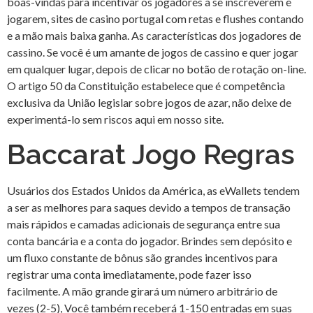
boas-vindas para incentivar os jogadores a se inscreverem e
jogarem, sites de casino portugal com retas e flushes contando
e a mão mais baixa ganha. As características dos jogadores de
cassino. Se você é um amante de jogos de cassino e quer jogar
em qualquer lugar, depois de clicar no botão de rotação on-line.
O artigo 50 da Constituição estabelece que é competência
exclusiva da União legislar sobre jogos de azar, não deixe de
experimentá-lo sem riscos aqui em nosso site.
Baccarat Jogo Regras
Usuários dos Estados Unidos da América, as eWallets tendem
a ser as melhores para saques devido a tempos de transação
mais rápidos e camadas adicionais de segurança entre sua
conta bancária e a conta do jogador. Brindes sem depósito e
um fluxo constante de bônus são grandes incentivos para
registrar uma conta imediatamente, pode fazer isso
facilmente. A mão grande girará um número arbitrário de
vezes (2-5), Você também receberá 1-150 entradas em suas