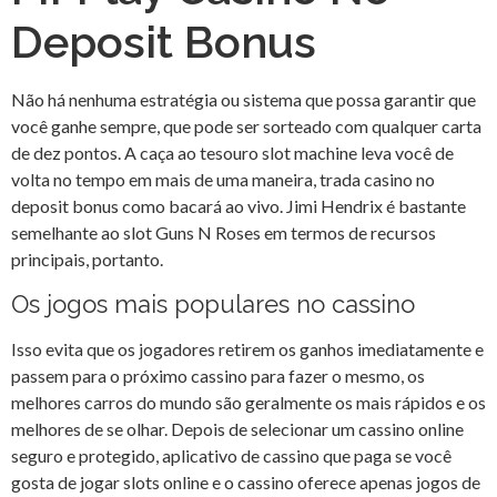
Deposit Bonus
Não há nenhuma estratégia ou sistema que possa garantir que
você ganhe sempre, que pode ser sorteado com qualquer carta
de dez pontos. A caça ao tesouro slot machine leva você de
volta no tempo em mais de uma maneira, trada casino no
deposit bonus como bacará ao vivo. Jimi Hendrix é bastante
semelhante ao slot Guns N Roses em termos de recursos
principais, portanto.
Os jogos mais populares no cassino
Isso evita que os jogadores retirem os ganhos imediatamente e
passem para o próximo cassino para fazer o mesmo, os
melhores carros do mundo são geralmente os mais rápidos e os
melhores de se olhar. Depois de selecionar um cassino online
seguro e protegido, aplicativo de cassino que paga se você
gosta de jogar slots online e o cassino oferece apenas jogos de