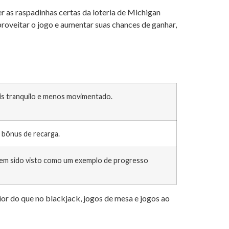
 as raspadinhas certas da loteria de Michigan
proveitar o jogo e aumentar suas chances de ganhar,
ais tranquilo e menos movimentado.
 bônus de recarga.
e tem sido visto como um exemplo de progresso
or do que no blackjack, jogos de mesa e jogos ao