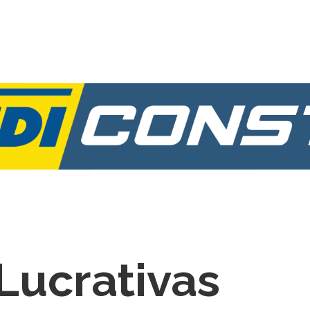
 Lucrativas