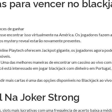
as para vencer no black
nces de ganhar
desse encontrar isso virtualmente na América. Os jogadores fazem 
os mystery reveal estarão novamente presentes.
 online Playtech oferecem Jackpot gigante, os jogadores agora po
óveis.
:
Uma das melhores maneiras de encontrar um cassino ao vivo com 
ocê está interessado em jogar blackjack com dinheiro em Portugal, 
dir mais cartas é uma das opções disponíveis no Blackjack ao vivo
 Na Joker Strong
s, slots mais lucrativas com uma frequência de acerto baixa a médi