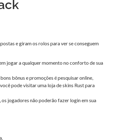
jack
apostas e giram os rolos para ver se conseguem
dem jogar a qualquer momento no conforto de sua
bons bônus e promoções é pesquisar online,
você pode visitar uma loja de skins Rust para
, os jogadores não poderão fazer login em sua
a.