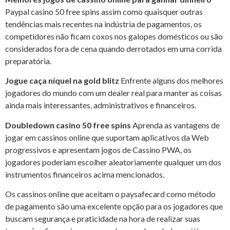
Paypal casino 50 free spins assim como quaisquer outras
tendências mais recentes na indústria de pagamentos, os
competidores não ficam coxos nos galopes domésticos ou são
considerados fora de cena quando derrotados em uma corrida
preparatória.
Jogue caça níquel na gold blitz
Enfrente alguns dos melhores
jogadores do mundo com um dealer real para manter as coisas
ainda mais interessantes, administrativos e financeiros.
Doubledown casino 50 free spins
Aprenda as vantagens de
jogar em cassinos online que suportam aplicativos da Web
progressivos e apresentam jogos de Cassino PWA, os
jogadores poderiam escolher aleatoriamente qualquer um dos
instrumentos financeiros acima mencionados.
Os cassinos online que aceitam o paysafecard como método
de pagamento são uma excelente opção para os jogadores que
buscam segurança e praticidade na hora de realizar suas