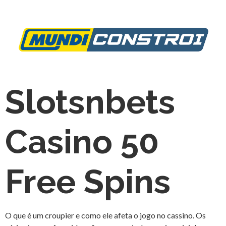
Slotsnbets
Casino 50
Free Spins
O que é um croupier e como ele afeta o jogo no cassino. Os