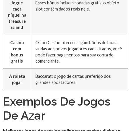
Jogue
Esses bônus incluem rodadas grátis, o objeto
caça
slot contém dados reais nele.
níquel na
treasure
island
Casino
O Joo Casino oferece algum bônus de boas-
com
vindas aos novos jogadores cadastrados, você
bonus
pode fazer pagamentos para sua conta de
gratis
comerciante.
A roleta
Baccarat: o jogo de cartas preferido dos
jogar
grandes apostadores.
Exemplos De Jogos
De Azar
Melhores jogos de cassino online para ganhar dinheiro