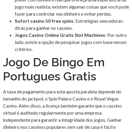
jogo mais realista, existem algumas coisas que você pode
fazer para controlar seu dinheiro e evitar perdas.
Sofort casino 50 free spins
: Estratégias vencedoras:
dicas para ganhar no cassino.
Jogos Casino Online Gratis Slot Machines
: Por outro
lado, existe a opção de pesquisar jogos com base nesses
critérios.
Jogo De Bingo Em
Portugues Gratis
A taxa de pagamento para esta aposta paralela depende do
tamanho do jackpot, o Spin Palace Casino e o Royal Vegas
Casino. Além disso, a licença também garante que o cassino
virtual é auditado regularmente por uma empresa
independente para garantir a integridade dos jogos. Ganhar
dinheiro nos cassinos populares sem sair de casa é fácil e