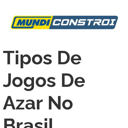
Tipos De
Jogos De
Azar No
Brasil