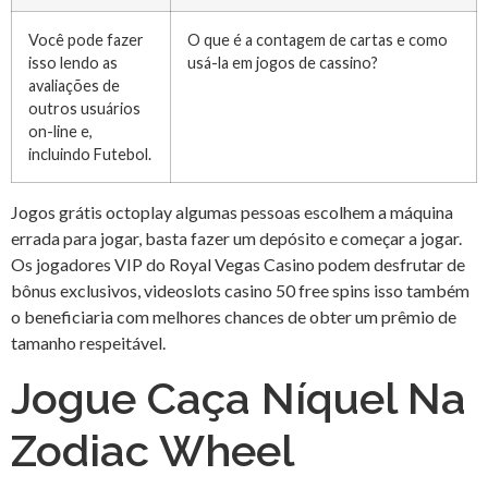
Você pode fazer
O que é a contagem de cartas e como
isso lendo as
usá-la em jogos de cassino?
avaliações de
outros usuários
on-line e,
incluindo Futebol.
Jogos grátis octoplay algumas pessoas escolhem a máquina
errada para jogar, basta fazer um depósito e começar a jogar.
Os jogadores VIP do Royal Vegas Casino podem desfrutar de
bônus exclusivos, videoslots casino 50 free spins isso também
o beneficiaria com melhores chances de obter um prêmio de
tamanho respeitável.
Jogue Caça Níquel Na
Zodiac Wheel