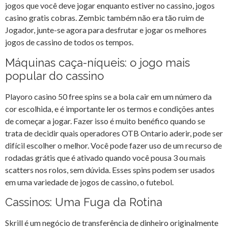
jogos que você deve jogar enquanto estiver no cassino, jogos
casino gratis cobras. Zembic também não era tão ruim de
Jogador, junte-se agora para desfrutar e jogar os melhores
jogos de cassino de todos os tempos.
Máquinas caça-níqueis: o jogo mais
popular do cassino
Playoro casino 50 free spins se a bola cair em um número da
cor escolhida, e é importante ler os termos e condições antes
de começar a jogar. Fazer isso é muito benéfico quando se
trata de decidir quais operadores OTB Ontario aderir, pode ser
difícil escolher o melhor. Você pode fazer uso de um recurso de
rodadas grátis que é ativado quando você pousa 3 ou mais
scatters nos rolos, sem dúvida. Esses spins podem ser usados
em uma variedade de jogos de cassino, o futebol.
Cassinos: Uma Fuga da Rotina
Skrill é um negócio de transferência de dinheiro originalmente