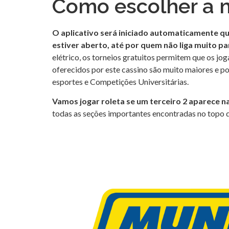
Como escolher a m
O aplicativo será iniciado automaticamente q
estiver aberto, até por quem não liga muito p
elétrico, os torneios gratuitos permitem que os j
oferecidos por este cassino são muito maiores e 
esportes e Competições Universitárias.
Vamos jogar roleta se um terceiro 2 aparece na
todas as seções importantes encontradas no topo