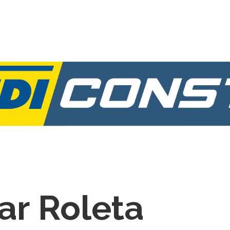
ar Roleta