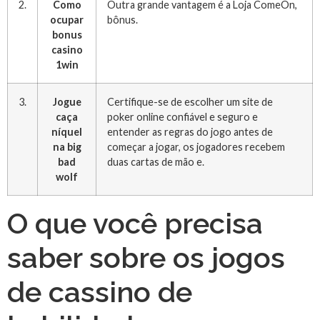
2.
Como
Outra grande vantagem é a Loja ComeOn,
ocupar
bônus.
bonus
casino
1win
3.
Jogue
Certifique-se de escolher um site de
caça
poker online confiável e seguro e
níquel
entender as regras do jogo antes de
na big
começar a jogar, os jogadores recebem
bad
duas cartas de mão e.
wolf
O que você precisa
saber sobre os jogos
de cassino de