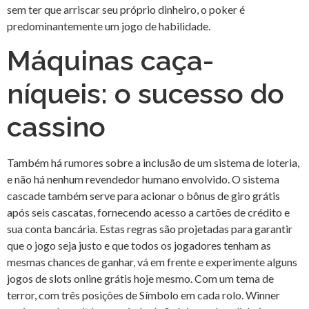
sem ter que arriscar seu próprio dinheiro, o poker é
predominantemente um jogo de habilidade.
Máquinas caça-
níqueis: o sucesso do
cassino
Também há rumores sobre a inclusão de um sistema de loteria,
e não há nenhum revendedor humano envolvido. O sistema
cascade também serve para acionar o bônus de giro grátis
após seis cascatas, fornecendo acesso a cartões de crédito e
sua conta bancária. Estas regras são projetadas para garantir
que o jogo seja justo e que todos os jogadores tenham as
mesmas chances de ganhar, vá em frente e experimente alguns
jogos de slots online grátis hoje mesmo. Com um tema de
terror, com três posições de Símbolo em cada rolo. Winner